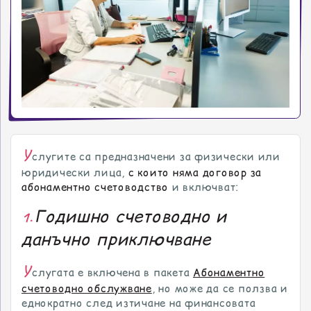
У
слугите са предназначени за физически или
юридически лица,
с които няма договор за
абонаментно счетоводство
и включват:
Годишно счетоводно и
1.
данъчно приключване
У
слугата е включена в пакета
Абонаментно
счетоводно обслужване
, но може да се ползва и
еднократно след изтичане на финансовата