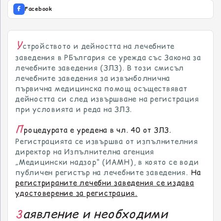
Facebook
У
стройството и дейността на лечебните
заведения в РБългария се урежда със Закона за
лечебните заведения (ЗЛЗ). В този смисъл
лечебните заведения за извънболнична
първична медицинска помощ осъществяват
дейността си след извършване на регистрация
при условията и реда на ЗЛЗ.
П
роцедурата е уредена в чл. 40 от ЗЛЗ.
Регистрацията се извършва от изпълнителния
директор на Изпълнителна агенция
„Медицински надзор“ (ИАМН), в която се води
публичен регистър на лечебните заведения.
На
регистрираните лечебни заведения се издава
удостоверение за регистрация.
аявление и необходими
З