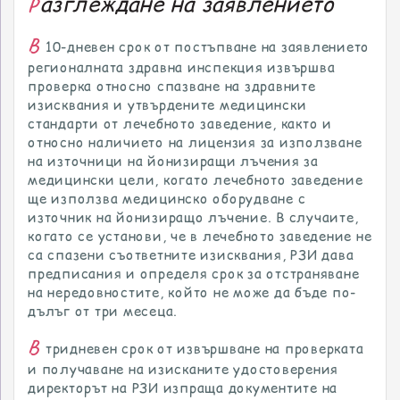
азглеждане на заявлението
Р
В
10-дневен срок от постъпване на заявлението
регионалната здравна инспекция извършва
проверка относно спазване на здравните
изисквания и утвърдените медицински
стандарти от лечебното заведение, както и
относно наличието на лицензия за използване
на източници на йонизиращи лъчения за
медицински цели, когато лечебното заведение
ще използва медицинско оборудване с
източник на йонизиращо лъчение. В случаите,
когато се установи, че в лечебното заведение не
са спазени съответните изисквания, РЗИ дава
предписания и определя срок за отстраняване
на нередовностите, който не може да бъде по-
дълъг от три месеца.
В
тридневен срок от извършване на проверката
и получаване на изисканите удостоверения
директорът на РЗИ изпраща документите на