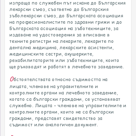
изпраща по служебен път искане до Българския
лекарски съюз, съответно до Българския
зъболекарски съюз, до Българската асоциация
на професионалистите по здравни грижи и до
Българската асоциация на зъботехниците, за
издаване на удостоверения за вписване в
техните регистри на лекарите, лекарите по
дентална медицина, лекарските асистенти,
медицинските сестри, акушерките,
рехабилитаторите или зъботехниците, които
ще ръководят и работят в лечебното заведение.
О
бстоятелствата относно съдимостта на
лицата, членове на управителните и
контролните органи на лечебното заведение,
когато са български граждани, се установяват
служебно. Лицата – членове на управителните и
контролните органи, които не са български
граждани, представят свидетелство за
съдимост или аналогичен документ.